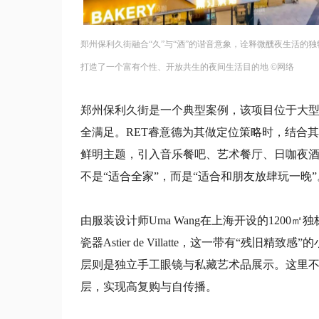
郑州保利久街融合“久”与“酒”的谐音意象，诠释微醺夜生活的独特氛
打造了一个富有个性、开放共生的夜间生活目的地 ©网络
郑州保利久街是一个典型案例，该项目位于大
全满足。RET睿意德为其做定位策略时，结合其
鲜明主题，引入音乐餐吧、艺术餐厅、日咖夜酒
不是“适合全家”，而是“适合和朋友放肆玩一晚”
由服装设计师Uma Wang在上海开设的120
瓷器Astier de Villatte，这一带有“
层则是独立手工眼镜与私藏艺术品展示。这里
层，实现高复购与自传播。