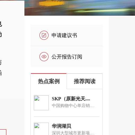
也
助
申请建议书
公开报告订阅
与
涵
热点案例
推荐阅读
，
SKP（原新光天....
中国购物中心单店销....
华润湖贝
深圳大型城市更新项....