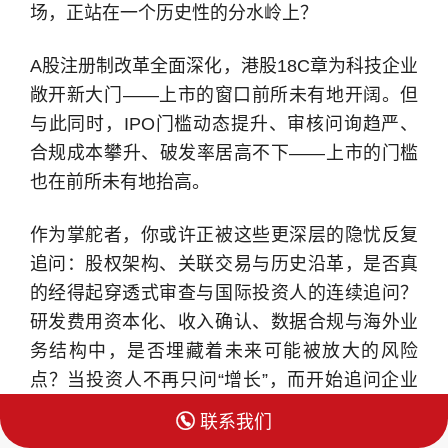
场，正站在一个历史性的分水岭上？
A股注册制改革全面深化，港股18C章为科技企业
敞开新大门——上市的窗口前所未有地开阔。但
与此同时，IPO门槛动态提升、审核问询趋严、
合规成本攀升、破发率居高不下——上市的门槛
也在前所未有地抬高。
作为掌舵者，你或许正被这些更深层的隐忧反复
追问：股权架构、关联交易与历史沿革，是否真
的经得起穿透式审查与国际投资人的连续追问？
研发费用资本化、收入确认、数据合规与海外业
务结构中，是否埋藏着未来可能被放大的风险
点？当投资人不再只问“增长”，而开始追问企业
的护城河、全球竞争位置与可持续盈利模型时，

联系我们
你的回答，是否足以支撑市场的长期信任？