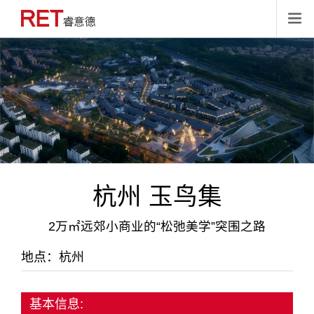

杭州 玉鸟集
2万㎡远郊小商业的“松弛美学”突围之路
地点：杭州
基本信息: