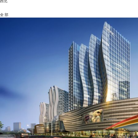
西北
全 部