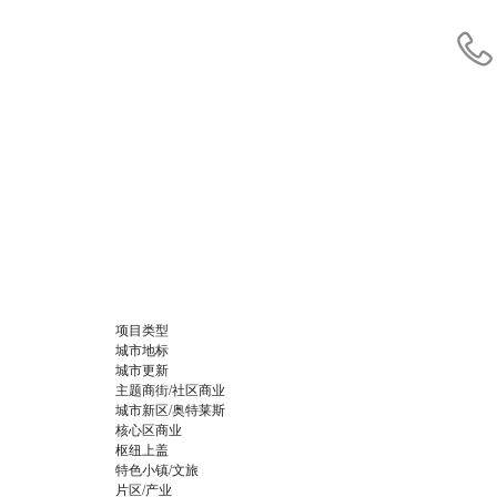
项目类型
城市地标
城市更新
主题商街/社区商业
城市新区/奥特莱斯
核心区商业
枢纽上盖
特色小镇/文旅
片区/产业