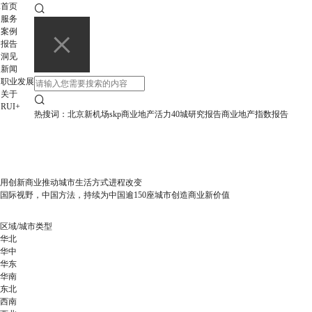
首页
服务
案例
报告
洞见
新闻
职业发展
关于
RUI+
热搜词：
北京新机场
skp
商业地产活力40城研究报告
商业地产指数报告
用创新商业推动城市生活方式进程改变
国际视野，中国方法，持续为中国逾150座城市创造商业新价值
区域/城市类型
华北
华中
华东
华南
东北
西南